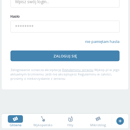
Hasło
nie pamiętam hasła
ZALOGUJ SIĘ
Zalogowanie oznacza akceptację
Regulaminu serwisu
Wykop.pl w jego
aktualnym brzmieniu. Jeśli nie akceptujesz Regulaminu w całości,
prosimy o niekorzystanie z serwisu.
Główna
Wykopalisko
Hity
Mikroblog