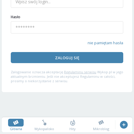
Hasło
nie pamiętam hasła
ZALOGUJ SIĘ
Zalogowanie oznacza akceptację
Regulaminu serwisu
Wykop.pl w jego
aktualnym brzmieniu. Jeśli nie akceptujesz Regulaminu w całości,
prosimy o niekorzystanie z serwisu.
Główna
Wykopalisko
Hity
Mikroblog