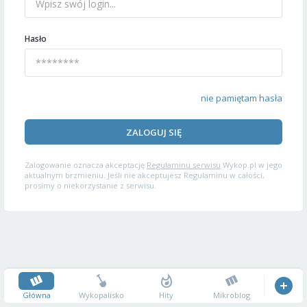
Hasło
nie pamiętam hasła
ZALOGUJ SIĘ
Zalogowanie oznacza akceptację
Regulaminu serwisu
Wykop.pl w jego
aktualnym brzmieniu. Jeśli nie akceptujesz Regulaminu w całości,
prosimy o niekorzystanie z serwisu.
Główna
Wykopalisko
Hity
Mikroblog