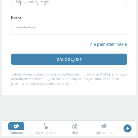
Hasło
nie pamiętam hasła
ZALOGUJ SIĘ
Zalogowanie oznacza akceptację
Regulaminu serwisu
Wykop.pl w jego
aktualnym brzmieniu. Jeśli nie akceptujesz Regulaminu w całości,
prosimy o niekorzystanie z serwisu.
Główna
Wykopalisko
Hity
Mikroblog