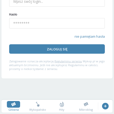
Hasło
nie pamiętam hasła
ZALOGUJ SIĘ
Zalogowanie oznacza akceptację
Regulaminu serwisu
Wykop.pl w jego
aktualnym brzmieniu. Jeśli nie akceptujesz Regulaminu w całości,
prosimy o niekorzystanie z serwisu.
Główna
Wykopalisko
Hity
Mikroblog