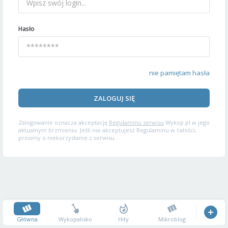
Hasło
nie pamiętam hasła
ZALOGUJ SIĘ
Zalogowanie oznacza akceptację
Regulaminu serwisu
Wykop.pl w jego
aktualnym brzmieniu. Jeśli nie akceptujesz Regulaminu w całości,
prosimy o niekorzystanie z serwisu.
Główna
Wykopalisko
Hity
Mikroblog