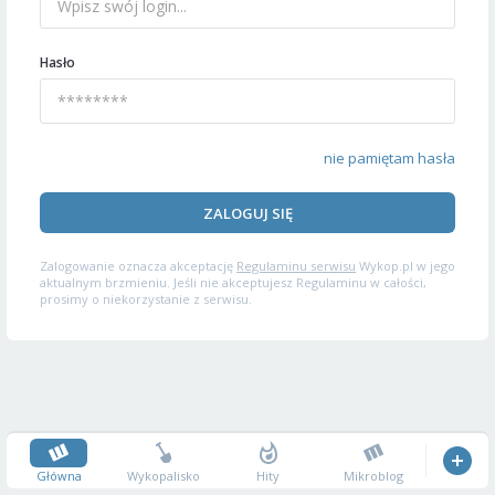
Hasło
nie pamiętam hasła
ZALOGUJ SIĘ
Zalogowanie oznacza akceptację
Regulaminu serwisu
Wykop.pl w jego
aktualnym brzmieniu. Jeśli nie akceptujesz Regulaminu w całości,
prosimy o niekorzystanie z serwisu.
Główna
Wykopalisko
Hity
Mikroblog