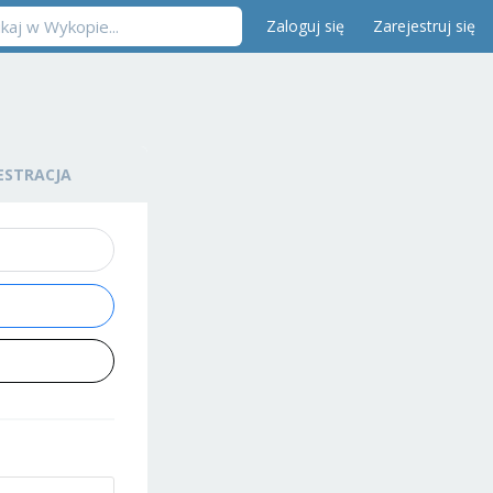
Zaloguj się
Zarejestruj się
ESTRACJA