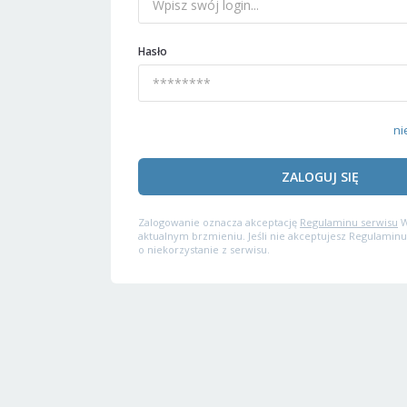
Hasło
ni
ZALOGUJ SIĘ
Zalogowanie oznacza akceptację
Regulaminu serwisu
W
aktualnym brzmieniu. Jeśli nie akceptujesz Regulaminu
o niekorzystanie z serwisu.