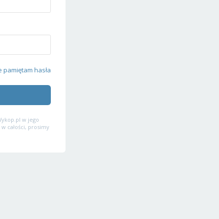
e pamiętam hasła
ykop.pl w jego
 w całości, prosimy