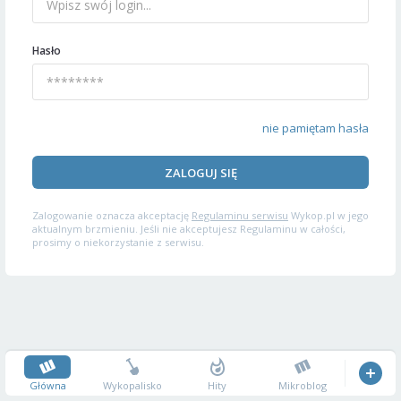
Hasło
nie pamiętam hasła
ZALOGUJ SIĘ
Zalogowanie oznacza akceptację
Regulaminu serwisu
Wykop.pl w jego
aktualnym brzmieniu. Jeśli nie akceptujesz Regulaminu w całości,
prosimy o niekorzystanie z serwisu.
Główna
Wykopalisko
Hity
Mikroblog