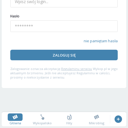
Hasło
nie pamiętam hasła
ZALOGUJ SIĘ
Zalogowanie oznacza akceptację
Regulaminu serwisu
Wykop.pl w jego
aktualnym brzmieniu. Jeśli nie akceptujesz Regulaminu w całości,
prosimy o niekorzystanie z serwisu.
Główna
Wykopalisko
Hity
Mikroblog