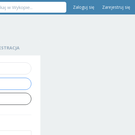
Zaloguj się
Zarejestruj się
ESTRACJA