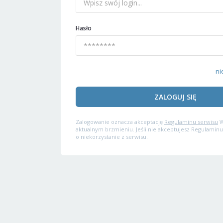
Hasło
ni
ZALOGUJ SIĘ
Zalogowanie oznacza akceptację
Regulaminu serwisu
W
aktualnym brzmieniu. Jeśli nie akceptujesz Regulaminu
o niekorzystanie z serwisu.