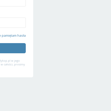
e pamiętam hasła
ykop.pl w jego
 w całości, prosimy