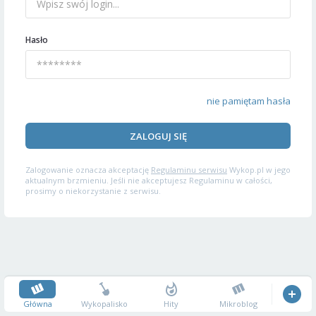
Hasło
nie pamiętam hasła
ZALOGUJ SIĘ
Zalogowanie oznacza akceptację
Regulaminu serwisu
Wykop.pl w jego
aktualnym brzmieniu. Jeśli nie akceptujesz Regulaminu w całości,
prosimy o niekorzystanie z serwisu.
Główna
Wykopalisko
Hity
Mikroblog