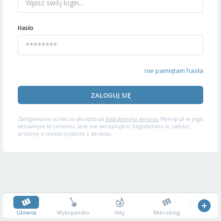
Hasło
nie pamiętam hasła
ZALOGUJ SIĘ
Zalogowanie oznacza akceptację
Regulaminu serwisu
Wykop.pl w jego
aktualnym brzmieniu. Jeśli nie akceptujesz Regulaminu w całości,
prosimy o niekorzystanie z serwisu.
Główna
Wykopalisko
Hity
Mikroblog