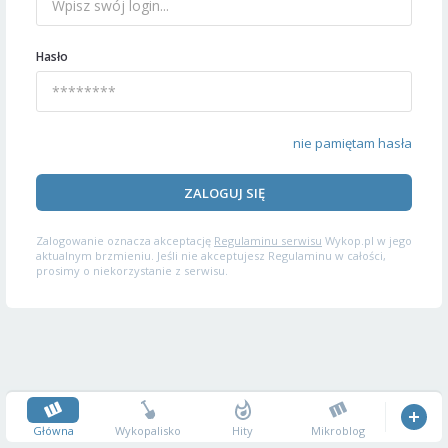
Hasło
nie pamiętam hasła
ZALOGUJ SIĘ
Zalogowanie oznacza akceptację
Regulaminu serwisu
Wykop.pl w jego
aktualnym brzmieniu. Jeśli nie akceptujesz Regulaminu w całości,
prosimy o niekorzystanie z serwisu.
Główna
Wykopalisko
Hity
Mikroblog