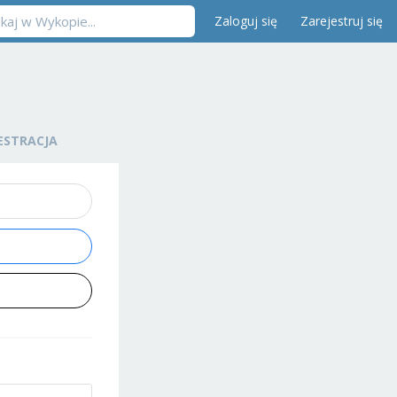
Zaloguj się
Zarejestruj się
ESTRACJA