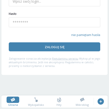
Hasło
nie pamiętam hasła
ZALOGUJ SIĘ
Zalogowanie oznacza akceptację
Regulaminu serwisu
Wykop.pl w jego
aktualnym brzmieniu. Jeśli nie akceptujesz Regulaminu w całości,
prosimy o niekorzystanie z serwisu.
Główna
Wykopalisko
Hity
Mikroblog