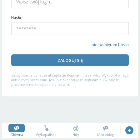
Hasło
nie pamiętam hasła
ZALOGUJ SIĘ
Zalogowanie oznacza akceptację
Regulaminu serwisu
Wykop.pl w jego
aktualnym brzmieniu. Jeśli nie akceptujesz Regulaminu w całości,
prosimy o niekorzystanie z serwisu.
Główna
Wykopalisko
Hity
Mikroblog