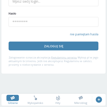
Hasło
nie pamiętam hasła
ZALOGUJ SIĘ
Zalogowanie oznacza akceptację
Regulaminu serwisu
Wykop.pl w jego
aktualnym brzmieniu. Jeśli nie akceptujesz Regulaminu w całości,
prosimy o niekorzystanie z serwisu.
Główna
Wykopalisko
Hity
Mikroblog