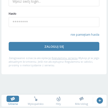
Hasło
nie pamiętam hasła
ZALOGUJ SIĘ
Zalogowanie oznacza akceptację
Regulaminu serwisu
Wykop.pl w jego
aktualnym brzmieniu. Jeśli nie akceptujesz Regulaminu w całości,
prosimy o niekorzystanie z serwisu.
Główna
Wykopalisko
Hity
Mikroblog