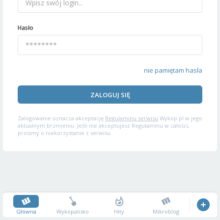
Hasło
nie pamiętam hasła
ZALOGUJ SIĘ
Zalogowanie oznacza akceptację
Regulaminu serwisu
Wykop.pl w jego
aktualnym brzmieniu. Jeśli nie akceptujesz Regulaminu w całości,
prosimy o niekorzystanie z serwisu.
Główna
Wykopalisko
Hity
Mikroblog