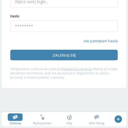
Hasło
nie pamiętam hasła
ZALOGUJ SIĘ
Zalogowanie oznacza akceptację
Regulaminu serwisu
Wykop.pl w jego
aktualnym brzmieniu. Jeśli nie akceptujesz Regulaminu w całości,
prosimy o niekorzystanie z serwisu.
Główna
Wykopalisko
Hity
Mikroblog