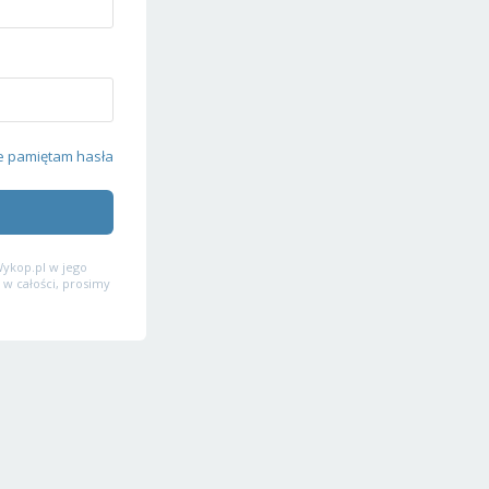
e pamiętam hasła
ykop.pl w jego
 w całości, prosimy