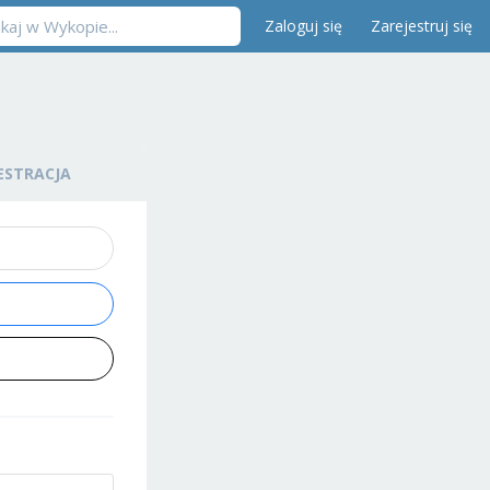
Zaloguj się
Zarejestruj się
ESTRACJA