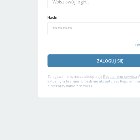
Hasło
ni
ZALOGUJ SIĘ
Zalogowanie oznacza akceptację
Regulaminu serwisu
W
aktualnym brzmieniu. Jeśli nie akceptujesz Regulaminu
o niekorzystanie z serwisu.