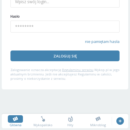
Hasło
nie pamiętam hasła
ZALOGUJ SIĘ
Zalogowanie oznacza akceptację
Regulaminu serwisu
Wykop.pl w jego
aktualnym brzmieniu. Jeśli nie akceptujesz Regulaminu w całości,
prosimy o niekorzystanie z serwisu.
Główna
Wykopalisko
Hity
Mikroblog