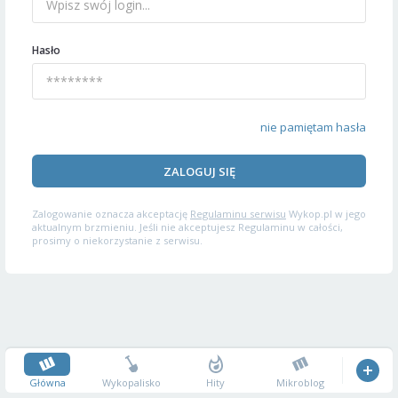
Hasło
nie pamiętam hasła
ZALOGUJ SIĘ
Zalogowanie oznacza akceptację
Regulaminu serwisu
Wykop.pl w jego
aktualnym brzmieniu. Jeśli nie akceptujesz Regulaminu w całości,
prosimy o niekorzystanie z serwisu.
Główna
Wykopalisko
Hity
Mikroblog