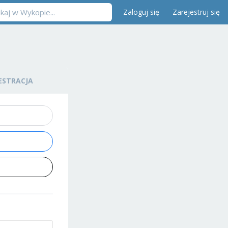
Zaloguj się
Zarejestruj się
ESTRACJA