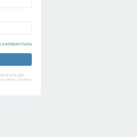
e pamiętam hasła
ykop.pl w jego
 w całości, prosimy