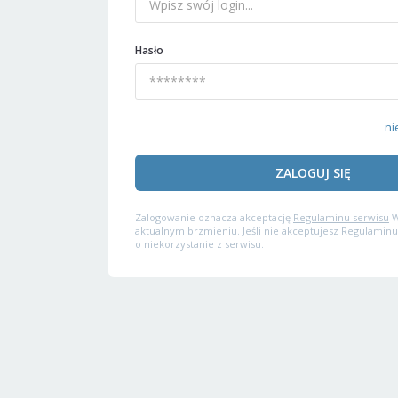
Hasło
ni
ZALOGUJ SIĘ
Zalogowanie oznacza akceptację
Regulaminu serwisu
W
aktualnym brzmieniu. Jeśli nie akceptujesz Regulaminu
o niekorzystanie z serwisu.