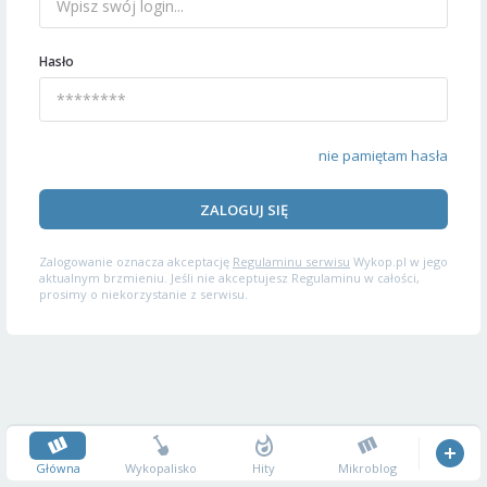
Hasło
nie pamiętam hasła
ZALOGUJ SIĘ
Zalogowanie oznacza akceptację
Regulaminu serwisu
Wykop.pl w jego
aktualnym brzmieniu. Jeśli nie akceptujesz Regulaminu w całości,
prosimy o niekorzystanie z serwisu.
Główna
Wykopalisko
Hity
Mikroblog