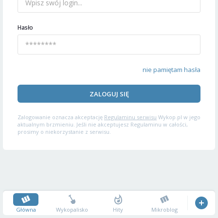
Hasło
nie pamiętam hasła
ZALOGUJ SIĘ
Zalogowanie oznacza akceptację
Regulaminu serwisu
Wykop.pl w jego
aktualnym brzmieniu. Jeśli nie akceptujesz Regulaminu w całości,
prosimy o niekorzystanie z serwisu.
Główna
Wykopalisko
Hity
Mikroblog