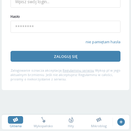
Hasło
nie pamiętam hasła
ZALOGUJ SIĘ
Zalogowanie oznacza akceptację
Regulaminu serwisu
Wykop.pl w jego
aktualnym brzmieniu. Jeśli nie akceptujesz Regulaminu w całości,
prosimy o niekorzystanie z serwisu.
Główna
Wykopalisko
Hity
Mikroblog