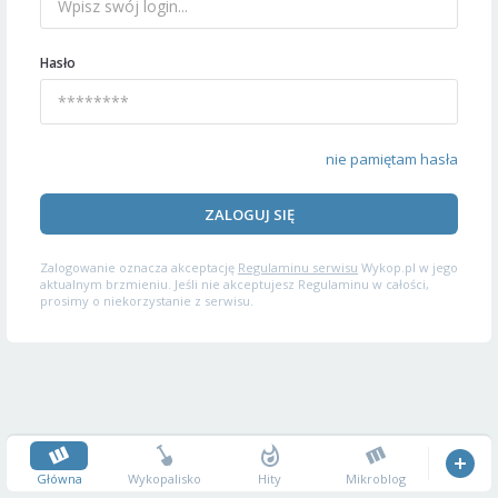
Hasło
nie pamiętam hasła
ZALOGUJ SIĘ
Zalogowanie oznacza akceptację
Regulaminu serwisu
Wykop.pl w jego
aktualnym brzmieniu. Jeśli nie akceptujesz Regulaminu w całości,
prosimy o niekorzystanie z serwisu.
Główna
Wykopalisko
Hity
Mikroblog