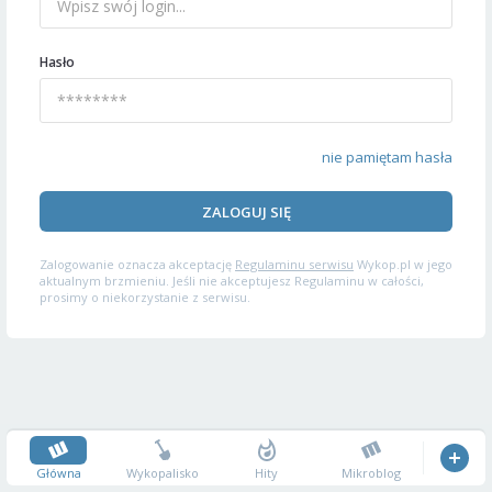
Hasło
nie pamiętam hasła
ZALOGUJ SIĘ
Zalogowanie oznacza akceptację
Regulaminu serwisu
Wykop.pl w jego
aktualnym brzmieniu. Jeśli nie akceptujesz Regulaminu w całości,
prosimy o niekorzystanie z serwisu.
Główna
Wykopalisko
Hity
Mikroblog