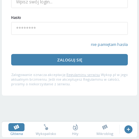
Hasło
nie pamiętam hasła
ZALOGUJ SIĘ
Zalogowanie oznacza akceptację
Regulaminu serwisu
Wykop.pl w jego
aktualnym brzmieniu. Jeśli nie akceptujesz Regulaminu w całości,
prosimy o niekorzystanie z serwisu.
Główna
Wykopalisko
Hity
Mikroblog