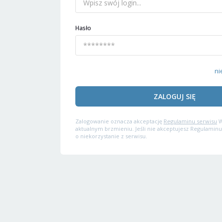
Hasło
ni
ZALOGUJ SIĘ
Zalogowanie oznacza akceptację
Regulaminu serwisu
W
aktualnym brzmieniu. Jeśli nie akceptujesz Regulaminu
o niekorzystanie z serwisu.