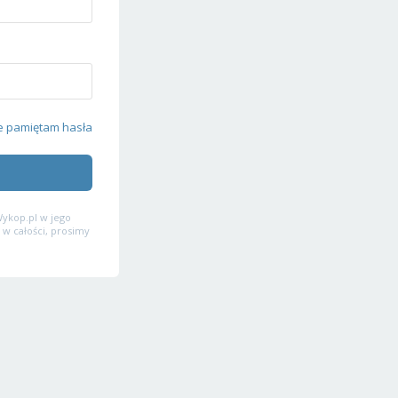
e pamiętam hasła
ykop.pl w jego
 w całości, prosimy