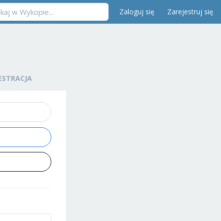
Zaloguj się
Zarejestruj się
ESTRACJA