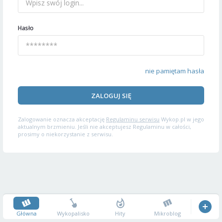
Hasło
nie pamiętam hasła
ZALOGUJ SIĘ
Zalogowanie oznacza akceptację
Regulaminu serwisu
Wykop.pl w jego
aktualnym brzmieniu. Jeśli nie akceptujesz Regulaminu w całości,
prosimy o niekorzystanie z serwisu.
Główna
Wykopalisko
Hity
Mikroblog