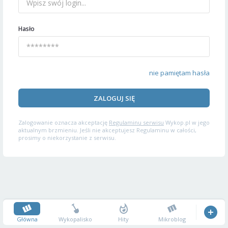
Hasło
nie pamiętam hasła
ZALOGUJ SIĘ
Zalogowanie oznacza akceptację
Regulaminu serwisu
Wykop.pl w jego
aktualnym brzmieniu. Jeśli nie akceptujesz Regulaminu w całości,
prosimy o niekorzystanie z serwisu.
Główna
Wykopalisko
Hity
Mikroblog