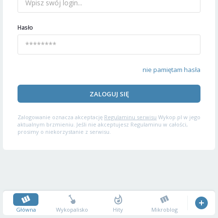
Hasło
nie pamiętam hasła
ZALOGUJ SIĘ
Zalogowanie oznacza akceptację
Regulaminu serwisu
Wykop.pl w jego
aktualnym brzmieniu. Jeśli nie akceptujesz Regulaminu w całości,
prosimy o niekorzystanie z serwisu.
Główna
Wykopalisko
Hity
Mikroblog