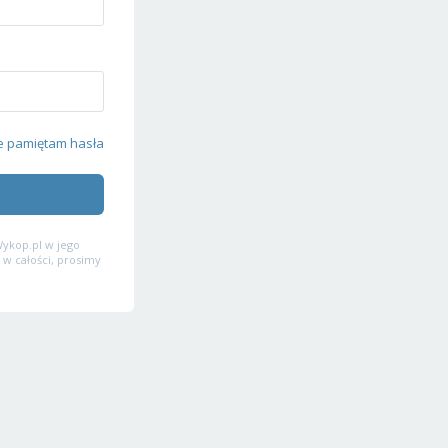
e pamiętam hasła
ykop.pl w jego
 w całości, prosimy