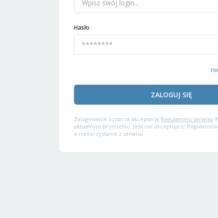
Hasło
ni
ZALOGUJ SIĘ
Zalogowanie oznacza akceptację
Regulaminu serwisu
W
aktualnym brzmieniu. Jeśli nie akceptujesz Regulaminu
o niekorzystanie z serwisu.