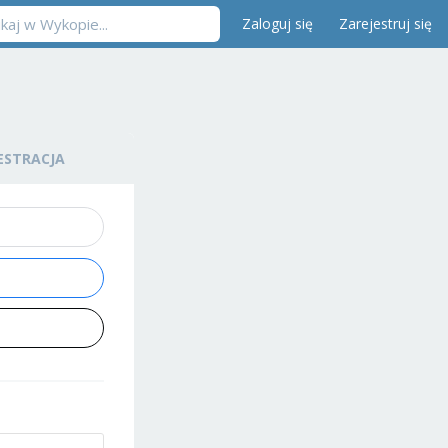
Zaloguj się
Zarejestruj się
ESTRACJA