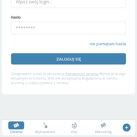
Hasło
nie pamiętam hasła
ZALOGUJ SIĘ
Zalogowanie oznacza akceptację
Regulaminu serwisu
Wykop.pl w jego
aktualnym brzmieniu. Jeśli nie akceptujesz Regulaminu w całości,
prosimy o niekorzystanie z serwisu.
Główna
Wykopalisko
Hity
Mikroblog