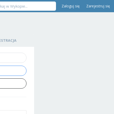
Zaloguj się
Zarejestruj się
ESTRACJA