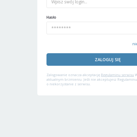
Hasło
ni
ZALOGUJ SIĘ
Zalogowanie oznacza akceptację
Regulaminu serwisu
W
aktualnym brzmieniu. Jeśli nie akceptujesz Regulaminu
o niekorzystanie z serwisu.