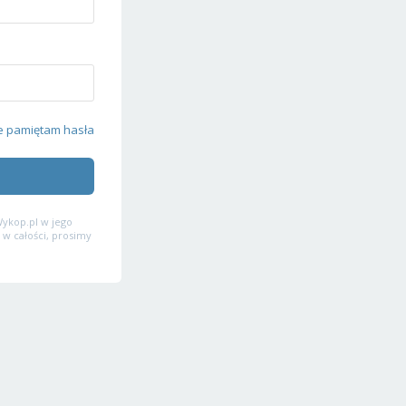
e pamiętam hasła
ykop.pl w jego
 w całości, prosimy