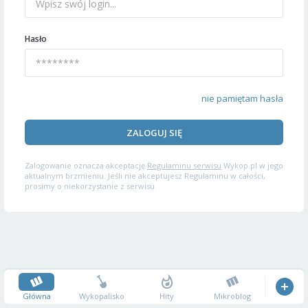
Hasło
nie pamiętam hasła
ZALOGUJ SIĘ
Zalogowanie oznacza akceptację
Regulaminu serwisu
Wykop.pl w jego
aktualnym brzmieniu. Jeśli nie akceptujesz Regulaminu w całości,
prosimy o niekorzystanie z serwisu.
Główna
Wykopalisko
Hity
Mikroblog