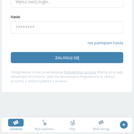
Hasło
nie pamiętam hasła
ZALOGUJ SIĘ
Zalogowanie oznacza akceptację
Regulaminu serwisu
Wykop.pl w jego
aktualnym brzmieniu. Jeśli nie akceptujesz Regulaminu w całości,
prosimy o niekorzystanie z serwisu.
Główna
Wykopalisko
Hity
Mikroblog