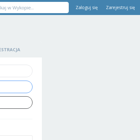
Zaloguj się
Zarejestruj się
ESTRACJA