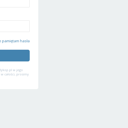
e pamiętam hasła
ykop.pl w jego
 w całości, prosimy