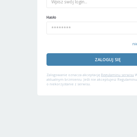
Hasło
ni
ZALOGUJ SIĘ
Zalogowanie oznacza akceptację
Regulaminu serwisu
W
aktualnym brzmieniu. Jeśli nie akceptujesz Regulaminu
o niekorzystanie z serwisu.