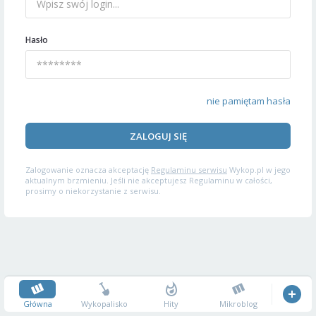
Hasło
nie pamiętam hasła
ZALOGUJ SIĘ
Zalogowanie oznacza akceptację
Regulaminu serwisu
Wykop.pl w jego
aktualnym brzmieniu. Jeśli nie akceptujesz Regulaminu w całości,
prosimy o niekorzystanie z serwisu.
Główna
Wykopalisko
Hity
Mikroblog