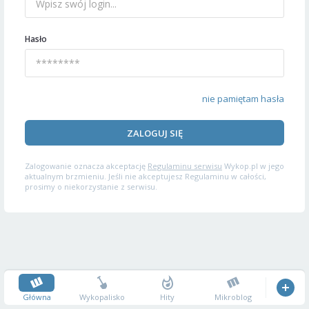
Hasło
nie pamiętam hasła
ZALOGUJ SIĘ
Zalogowanie oznacza akceptację
Regulaminu serwisu
Wykop.pl w jego
aktualnym brzmieniu. Jeśli nie akceptujesz Regulaminu w całości,
prosimy o niekorzystanie z serwisu.
Główna
Wykopalisko
Hity
Mikroblog