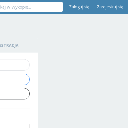
Zaloguj się
Zarejestruj się
ESTRACJA