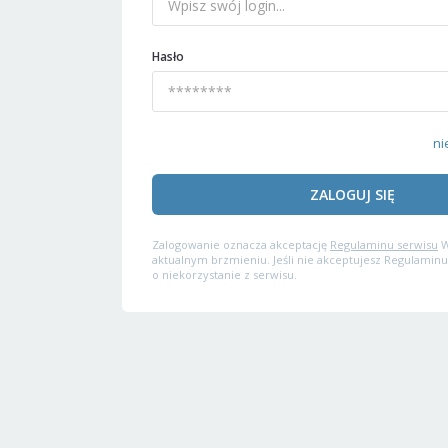
Hasło
ni
ZALOGUJ SIĘ
Zalogowanie oznacza akceptację
Regulaminu serwisu
W
aktualnym brzmieniu. Jeśli nie akceptujesz Regulaminu
o niekorzystanie z serwisu.