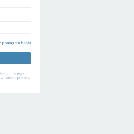
e pamiętam hasła
ykop.pl w jego
 w całości, prosimy