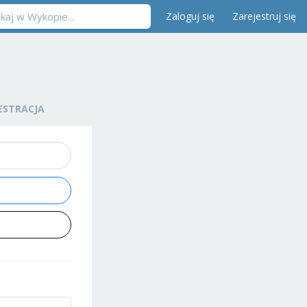
Zaloguj się
Zarejestruj się
ESTRACJA