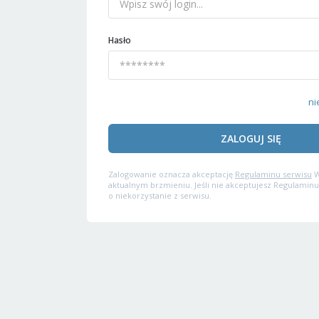
Hasło
ni
ZALOGUJ SIĘ
Zalogowanie oznacza akceptację
Regulaminu serwisu
W
aktualnym brzmieniu. Jeśli nie akceptujesz Regulaminu
o niekorzystanie z serwisu.