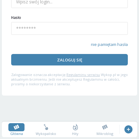
Hasło
nie pamiętam hasła
ZALOGUJ SIĘ
Zalogowanie oznacza akceptację
Regulaminu serwisu
Wykop.pl w jego
aktualnym brzmieniu. Jeśli nie akceptujesz Regulaminu w całości,
prosimy o niekorzystanie z serwisu.
Główna
Wykopalisko
Hity
Mikroblog