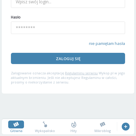
Hasło
nie pamiętam hasła
ZALOGUJ SIĘ
Zalogowanie oznacza akceptację
Regulaminu serwisu
Wykop.pl w jego
aktualnym brzmieniu. Jeśli nie akceptujesz Regulaminu w całości,
prosimy o niekorzystanie z serwisu.
Główna
Wykopalisko
Hity
Mikroblog