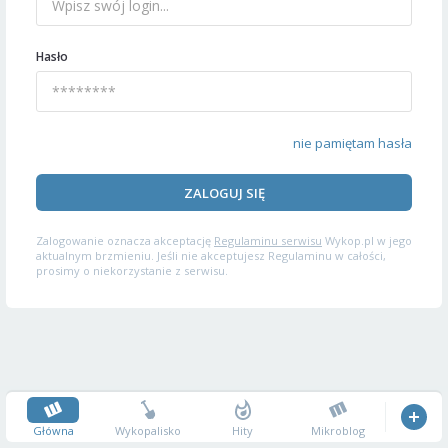
Hasło
nie pamiętam hasła
ZALOGUJ SIĘ
Zalogowanie oznacza akceptację
Regulaminu serwisu
Wykop.pl w jego
aktualnym brzmieniu. Jeśli nie akceptujesz Regulaminu w całości,
prosimy o niekorzystanie z serwisu.
Główna
Wykopalisko
Hity
Mikroblog