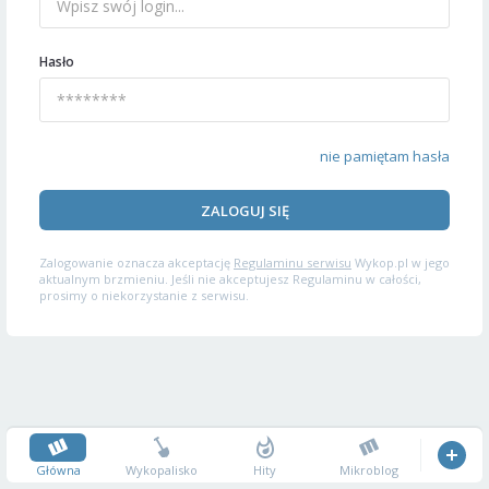
Hasło
nie pamiętam hasła
ZALOGUJ SIĘ
Zalogowanie oznacza akceptację
Regulaminu serwisu
Wykop.pl w jego
aktualnym brzmieniu. Jeśli nie akceptujesz Regulaminu w całości,
prosimy o niekorzystanie z serwisu.
Główna
Wykopalisko
Hity
Mikroblog