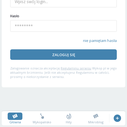
Hasło
nie pamiętam hasła
ZALOGUJ SIĘ
Zalogowanie oznacza akceptację
Regulaminu serwisu
Wykop.pl w jego
aktualnym brzmieniu. Jeśli nie akceptujesz Regulaminu w całości,
prosimy o niekorzystanie z serwisu.
Główna
Wykopalisko
Hity
Mikroblog